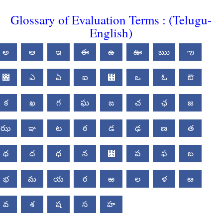
Glossary of Evaluation Terms : (Telugu-
English)
అ
ఆ
ఇ
ఈ
ఉ
ఊ
ఋ
ఌ
఍
ఎ
ఏ
ఐ
఑
ఒ
ఓ
ఔ
క
ఖ
గ
ఘ
ఙ
చ
ఛ
జ
ఝ
ఞ
ట
ఠ
డ
ఢ
ణ
త
థ
ద
ధ
న
఩
ప
ఫ
బ
భ
మ
య
ర
ఱ
ల
ళ
ఴ
వ
శ
ష
స
హ