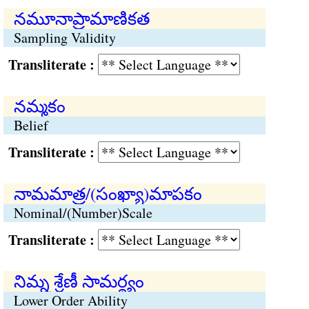
నమూనాప్రామాణికత
Sampling Validity
Transliterate :
నమ్మకం
Belief
Transliterate :
నామమాత్ర/(సంఖ్యా)మాపకం
Nominal/(Number)Scale
Transliterate :
నిమ్న శ్రేణీ సామర్థ్యం
Lower Order Ability