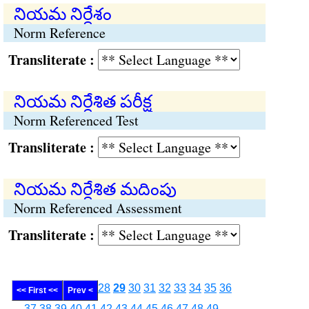
నియమ నిర్ధేశం
Norm Reference
Transliterate :
నియమ నిర్ధేశిత పరీక్ష
Norm Referenced Test
Transliterate :
నియమ నిర్ధేశిత మదింపు
Norm Referenced Assessment
Transliterate :
28
29
30
31
32
33
34
35
36
<< First <<
Prev <
37
38
39
40
41
42
43
44
45
46
47
48
49