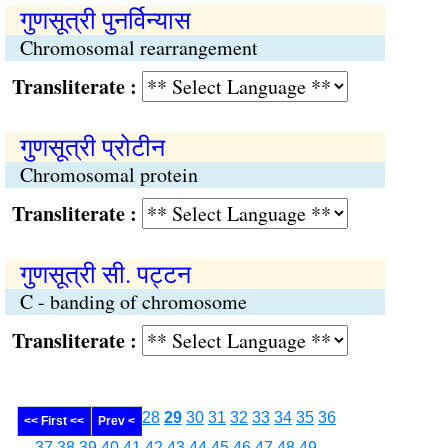
गुणसूत्री पुनर्विन्यास
Chromosomal rearrangement
Transliterate :
गुणसूत्री प्रोटीन
Chromosomal protein
Transliterate :
गुणसूत्री सी. पट्टन
C - banding of chromosome
Transliterate :
28
29
30
31
32
33
34
35
36
<< First <<
Prev <
37
38
39
40
41
42
43
44
45
46
47
48
49