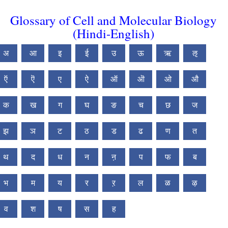
Glossary of Cell and Molecular Biology
(Hindi-English)
अ
आ
इ
ई
उ
ऊ
ऋ
ऌ
ऍ
ऎ
ए
ऐ
ऑ
ऒ
ओ
औ
क
ख
ग
घ
ङ
च
छ
ज
झ
ञ
ट
ठ
ड
ढ
ण
त
थ
द
ध
न
ऩ
प
फ
ब
भ
म
य
र
ऱ
ल
ळ
ऴ
व
श
ष
स
ह