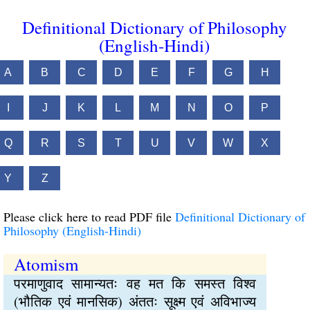
Definitional Dictionary of Philosophy
(English-Hindi)
A
B
C
D
E
F
G
H
I
J
K
L
M
N
O
P
Q
R
S
T
U
V
W
X
Y
Z
Please click here to read PDF file
Definitional Dictionary of
Philosophy (English-Hindi)
Atomism
परमाणुवाद सामान्यतः वह मत कि समस्त विश्व
(भौतिक एवं मानसिक) अंततः सूक्ष्म एवं अविभाज्य