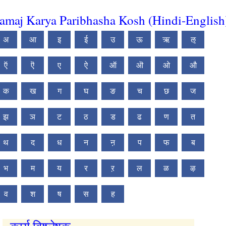
amaj Karya Paribhasha Kosh (Hindi-English
अ
आ
इ
ई
उ
ऊ
ऋ
ऌ
ऍ
ऎ
ए
ऐ
ऑ
ऒ
ओ
औ
क
ख
ग
घ
ङ
च
छ
ज
झ
ञ
ट
ठ
ड
ढ
ण
त
थ
द
ध
न
ऩ
प
फ
ब
भ
म
य
र
ऱ
ल
ळ
ऴ
व
श
ष
स
ह