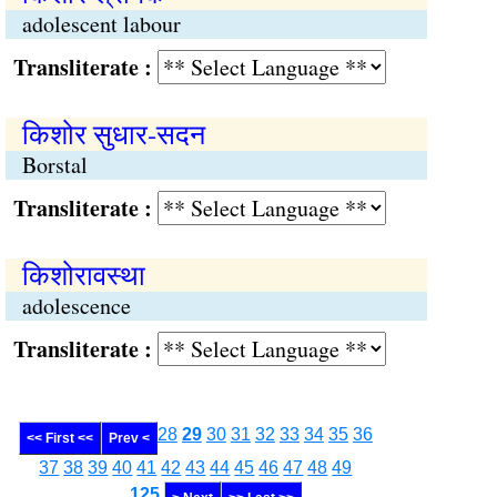
adolescent labour
Transliterate :
किशोर सुधार-सदन
Borstal
Transliterate :
किशोरावस्था
adolescence
Transliterate :
28
29
30
31
32
33
34
35
36
<< First <<
Prev <
37
38
39
40
41
42
43
44
45
46
47
48
49
........
125