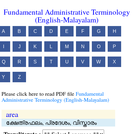
Fundamental Administrative Terminology
(English-Malayalam)
A
B
C
D
E
F
G
H
I
J
K
L
M
N
O
P
Q
R
S
T
U
V
W
X
Y
Z
Please click here to read PDF file
Fundamental
Administrative Terminology (English-Malayalam)
area
ക്ഷേത്രഫലം, പ്രദേശം, വിസ്താരം