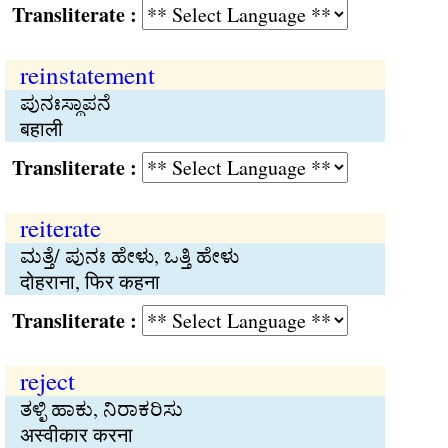
Transliterate :
reinstatement
ಪುನಃಸ್ಥಾಪನೆ
बहाली
Transliterate :
reiterate
ಮತ್ತೆ/ ಪುನಃ ಹೇಳು, ಒತ್ತಿ ಹೇಳು
दोहराना, फिर कहना
Transliterate :
reject
ತಳ್ಳಿ ಹಾಕು, ನಿರಾಕರಿಸು
अस्वीकार करना