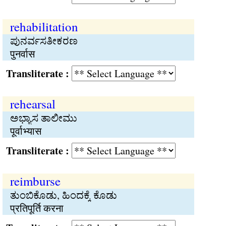
rehabilitation
ಪುನರ್ವಸತೀಕರಣ
पुनर्वास
Transliterate :
rehearsal
ಅಭ್ಯಾಸ ತಾಲೀಮು
पूर्वाभ्यास
Transliterate :
reimburse
ತುಂಬಿಕೊಡು, ಹಿಂದಕ್ಕೆ ಕೊಡು
प्रतिपूर्ति करना