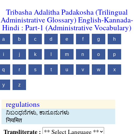
Tribasha Adalitha Padakosha (Trilingual
Administrative Glossary) English-Kannada-
Hindi : Part-1 (Administrative Vocabulary)
a
b
c
d
e
f
g
h
i
j
k
l
m
n
o
p
q
r
s
t
u
v
w
x
y
z
regulations
ನಿಬಂಧನೆಗಳು, ಕಾನೂನುಗಳು
नियमित
Transliterate :