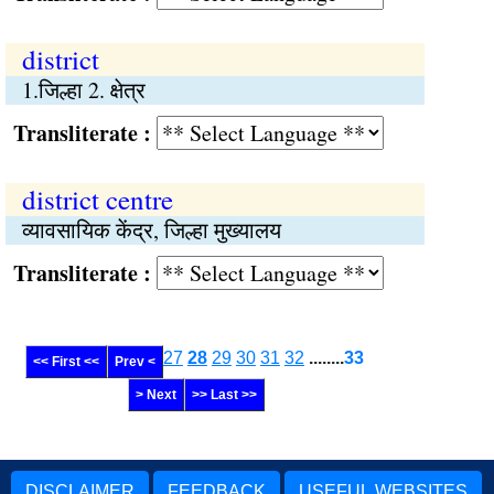
district
1.जिल्हा 2. क्षेत्र
Transliterate :
district centre
व्यावसायिक केंद्र, जिल्हा मुख्यालय
Transliterate :
27
28
29
30
31
32
........
33
<< First <<
Prev <
> Next
>> Last >>
DISCLAIMER
FEEDBACK
USEFUL WEBSITES