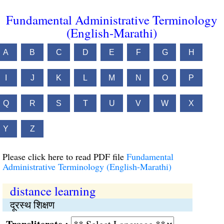
Fundamental Administrative Terminology
(English-Marathi)
A
B
C
D
E
F
G
H
I
J
K
L
M
N
O
P
Q
R
S
T
U
V
W
X
Y
Z
Please click here to read PDF file
Fundamental
Administrative Terminology (English-Marathi)
distance learning
दूरस्थ शिक्षण