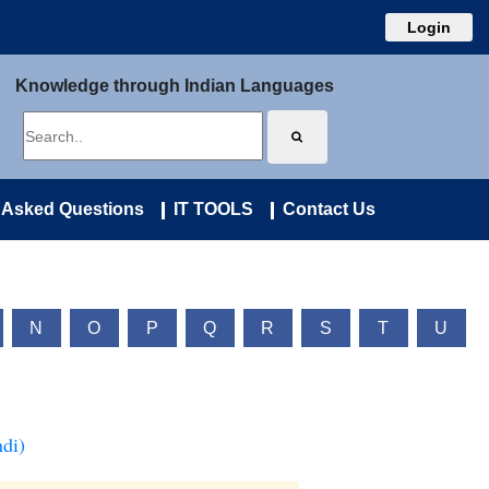
Login
Knowledge through Indian Languages
 Asked Questions
IT TOOLS
Contact Us
N
O
P
Q
R
S
T
U
di)