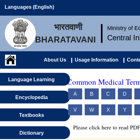
Languages (English)
भारतवाणी
Ministry of 
Central I
BHARATAVANI
About Us
Usage Information
Conte
Common Medical Terms
Language Learning
A
B
C
D
Encyclopedia
V
W
X
Y
Textbooks
Please click here to read PDF
Dictionary