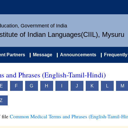
Education, Government of India
nstitute of Indian Languages(CIIL), Mysuru
nt Partners
Message
Announcements
Frequently
 and Phrases (English-Tamil-Hindi)
E
F
G
H
I
J
K
L
M
Z
 file
Common Medical Terms and Phrases (English-Tamil-Hin