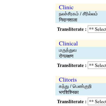
Clinic
நலச்சீரகம் / சீரில்லம்
निदानशाला
Transliterate :
Clinical
மருத்துவ
रोगलक्षण
Transliterate :
Clitoris
கந்து / பெண்குறி
भगशिश्निका
Transliterate :