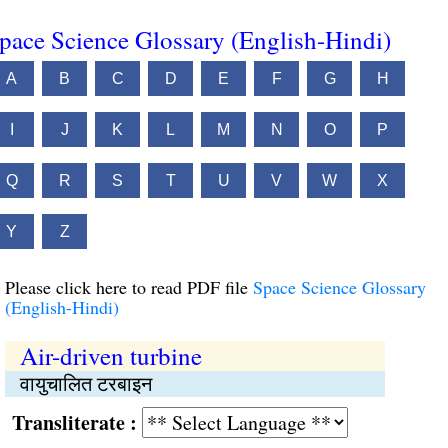
pace Science Glossary (English-Hindi)
A
B
C
D
E
F
G
H
I
J
K
L
M
N
O
P
Q
R
S
T
U
V
W
X
Y
Z
Please click here to read PDF file
Space Science Glossary
(English-Hindi)
Air-driven turbine
वायुचालित टरबाइन
Transliterate :