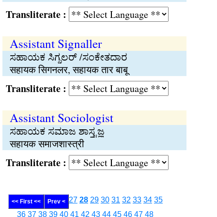
Transliterate :
Assistant Signaller
ಸಹಾಯಕ ಸಿಗ್ನಲರ್ /ಸಂಕೇತದಾರ
सहायक सिगनलर, सहायक तार बाबू
Transliterate :
Assistant Sociologist
ಸಹಾಯಕ ಸಮಾಜ ಶಾಸ್ತ್ರಜ್ಞ
सहायक समाजशास्त्री
Transliterate :
27
28
29
30
31
32
33
34
35
<< First <<
Prev <
36
37
38
39
40
41
42
43
44
45
46
47
48