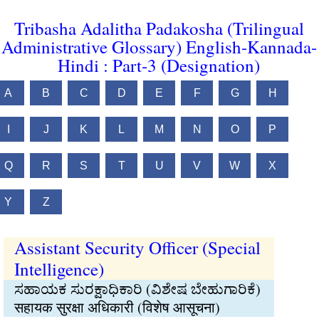
Tribasha Adalitha Padakosha (Trilingual
Administrative Glossary) English-Kannada-
Hindi : Part-3 (Designation)
A
B
C
D
E
F
G
H
I
J
K
L
M
N
O
P
Q
R
S
T
U
V
W
X
Y
Z
Assistant Security Officer (Special
Intelligence)
ಸಹಾಯಕ ಸುರಕ್ಷಾಧಿಕಾರಿ (ವಿಶೇಷ ಬೇಹುಗಾರಿಕೆ)
सहायक सुरक्षा अधिकारी (विशेष आसूचना)