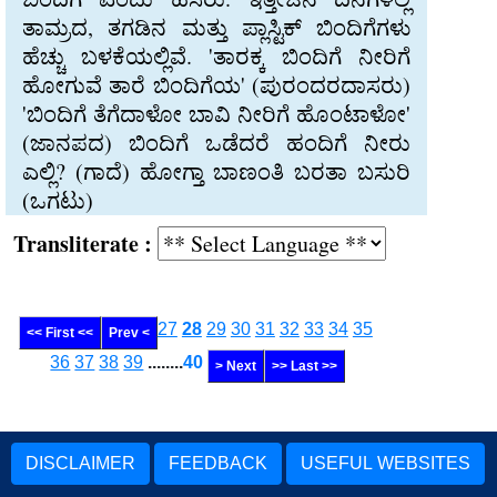
ತಾಮ್ರದ, ತಗಡಿನ ಮತ್ತು ಪ್ಲಾಸ್ಟಿಕ್ ಬಿಂದಿಗೆಗಳು
ಹೆಚ್ಚು ಬಳಕೆಯಲ್ಲಿವೆ. 'ತಾರಕ್ಕ ಬಿಂದಿಗೆ ನೀರಿಗೆ
ಹೋಗುವೆ ತಾರೆ ಬಿಂದಿಗೆಯ' (ಪುರಂದರದಾಸರು)
'ಬಿಂದಿಗೆ ತೆಗೆದಾಳೋ ಬಾವಿ ನೀರಿಗೆ ಹೊಂಟಾಳೋ'
(ಜಾನಪದ) ಬಿಂದಿಗೆ ಒಡೆದರೆ ಹಂದಿಗೆ ನೀರು
ಎಲ್ಲಿ? (ಗಾದೆ) ಹೋಗ್ತಾ ಬಾಣಂತಿ ಬರತಾ ಬಸುರಿ
(ಒಗಟು)
Transliterate :
27
28
29
30
31
32
33
34
35
<< First <<
Prev <
36
37
38
39
........
40
> Next
>> Last >>
DISCLAIMER
FEEDBACK
USEFUL WEBSITES