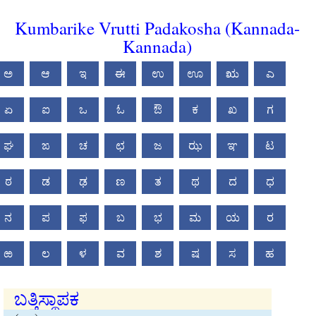
Kumbarike Vrutti Padakosha (Kannada-
Kannada)
ಅ
ಆ
ಇ
ಈ
ಉ
ಊ
ಋ
ಎ
ಏ
ಐ
ಒ
ಓ
ಔ
ಕ
ಖ
ಗ
ಘ
ಙ
ಚ
ಛ
ಜ
ಝ
ಞ
ಟ
ಠ
ಡ
ಢ
ಣ
ತ
ಥ
ದ
ಧ
ನ
ಪ
ಫ
ಬ
ಭ
ಮ
ಯ
ರ
ಱ
ಲ
ಳ
ವ
ಶ
ಷ
ಸ
ಹ
ಬತ್ತಿಸ್ಥಾಪಕ