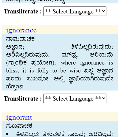
Transliterate :
ignorance
ನಾಮವಾಚಕ
ಅಜ್ಞಾನ; ತಿಳಿವಿಲ್ಲದಿರುವುದು;
ಅರಿವಿಲ್ಲದಿರುವುದು; ಮೌಢ್ಯ; ಅರಿಯಮೆ
(ಗ್ರಾಂಥಿಕ ಪ್ರಯೋಗ): where ignorance is
bliss, it is folly to be wise ಎಲ್ಲಿ ಅಜ್ಞಾನ
ಪರಮ ಸುಖವೋ ಅಲ್ಲಿ ಜ್ಞಾನಿಯಾಗಿರುವುದೇ
ಹೆಡ್ಡತನ.
Transliterate :
ignorant
ಗುಣವಾಚಕ
ತಿಳಿವಿಲ್ಲದ; ತಿಳುವಳಿಕೆ ಸಾಲದ; ಅರಿವಿಲ್ಲದ: