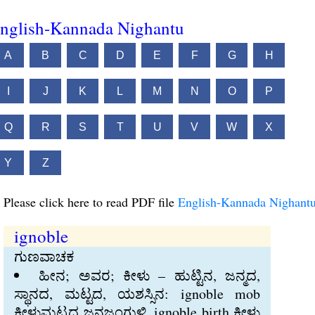
nglish-Kannada Nighantu
A
B
C
D
E
F
G
H
I
J
K
L
M
N
O
P
Q
R
S
T
U
V
W
X
Y
Z
Please click here to read PDF file
English-Kannada Nighant
ignoble
ಗುಣವಾಚಕ
ಹೀನ; ಅವರ; ಕೀಳು – ಹುಟ್ಟಿನ, ಜನ್ಮದ,
ಸ್ಥಾನದ, ಮಟ್ಟದ, ಯಶಸ್ಸಿನ: ignoble mob
ಕೀಳುಮಟ್ಟದ ಜನಜಂಗುಳಿ. ignoble birth ಕೀಳು