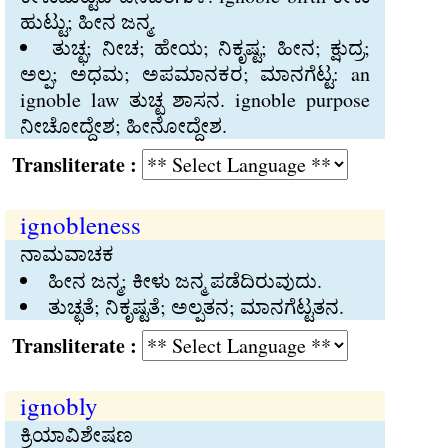
ಹುಟ್ಟು; ಹೀನ ಜನ್ಮ.
ತುಚ್ಛ; ನೀಚ; ಹೇಯ; ನಿಕೃಷ್ಟ; ಹೀನ; ಕ್ಷುದ್ರ;
ಅಲ್ಪ; ಅಧಮ; ಅಪಮಾನಕರ; ಮಾನಗೆಟ್ಟ: an
ignoble law ತುಚ್ಛ ಶಾಸನ. ignoble purpose
ನೀಚೋದ್ದೇಶ; ಹೀನೋದ್ದೇಶ.
Transliterate :
ignobleness
ನಾಮವಾಚಕ
ಹೀನ ಜನ್ಮ; ಕೀಳು ಜನ್ಮ ಪಡೆದಿರುವುದು.
ತುಚ್ಛತೆ; ನಿಕೃಷ್ಟತೆ; ಅಲ್ಪತನ; ಮಾನಗೆಟ್ಟತನ.
Transliterate :
ignobly
ಕ್ರಿಯಾವಿಶೇಷಣ