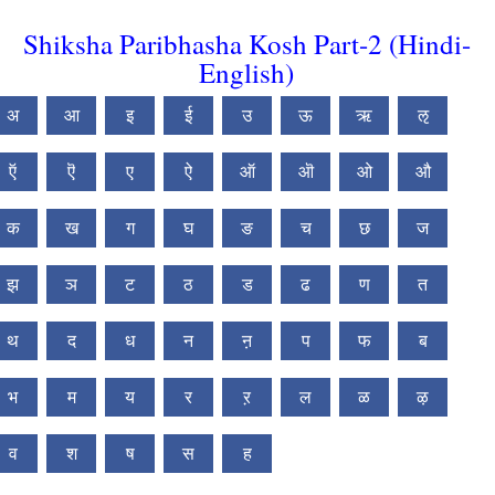
Shiksha Paribhasha Kosh Part-2 (Hindi-
English)
अ
आ
इ
ई
उ
ऊ
ऋ
ऌ
ऍ
ऎ
ए
ऐ
ऑ
ऒ
ओ
औ
क
ख
ग
घ
ङ
च
छ
ज
झ
ञ
ट
ठ
ड
ढ
ण
त
थ
द
ध
न
ऩ
प
फ
ब
भ
म
य
र
ऱ
ल
ळ
ऴ
व
श
ष
स
ह