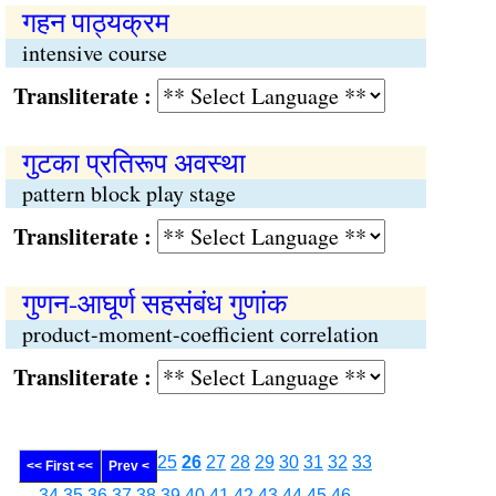
गहन पाठ्यक्रम
intensive course
Transliterate :
गुटका प्रतिरूप अवस्था
pattern block play stage
Transliterate :
गुणन-आघूर्ण सहसंबंध गुणांक
product-moment-coefficient correlation
Transliterate :
25
26
27
28
29
30
31
32
33
<< First <<
Prev <
34
35
36
37
38
39
40
41
42
43
44
45
46