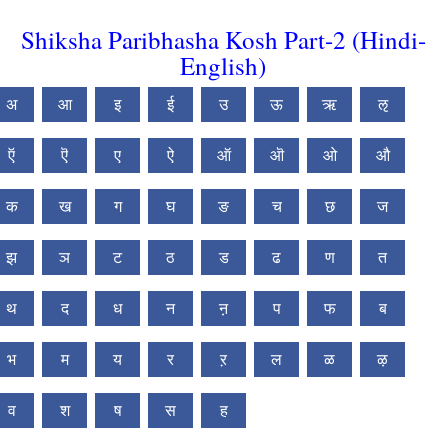
Shiksha Paribhasha Kosh Part-2 (Hindi-
English)
अ
आ
इ
ई
उ
ऊ
ऋ
ऌ
ऍ
ऎ
ए
ऐ
ऑ
ऒ
ओ
औ
क
ख
ग
घ
ङ
च
छ
ज
झ
ञ
ट
ठ
ड
ढ
ण
त
थ
द
ध
न
ऩ
प
फ
ब
भ
म
य
र
ऱ
ल
ळ
ऴ
व
श
ष
स
ह