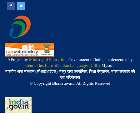
A Project by
Ministry of Education
, Government of India, Implemented by
Central Institute of Indian Languages (CIIL)
, Mysuru
भारतीय भाषा संस्थान (सीआईआईएल), मैसूर द्वारा कार्यान्वित, शिक्षा मंत्रालय, भारत सरकार की
एक परियोजना
© Copyright
Bharatavani
. All Rights Reserved