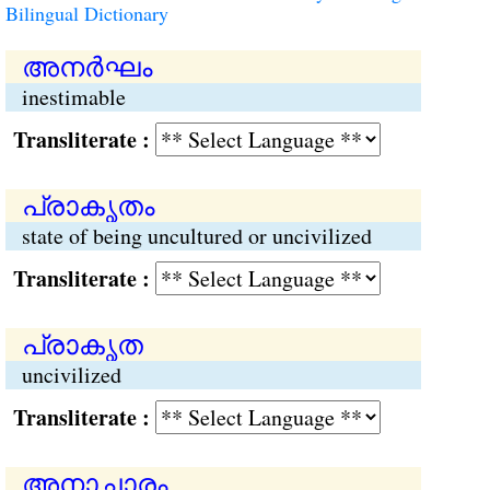
Bilingual Dictionary
അനര്‍‍ഘം
inestimable
Transliterate :
പ്രാകൃതം
state of being uncultured or uncivilized
Transliterate :
പ്രാകൃത
uncivilized
Transliterate :
അനാചാരം