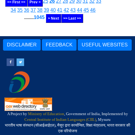
25
26
27
28
29
30
31
32
33
<< First <<
Prev <
34
35
36
37
38
39
40
41
42
43
44
45
46
........
1045
> Next
>> Last >>
DISCLAIMER
FEEDBACK
USEFUL WEBSITES
A Project by
Ministry of Education
, Government of India, Implemented by
Central Institute of Indian Languages (CIIL)
, Mysuru
भारतीय भाषा संस्थान (सीआईआईएल), मैसूर द्वारा कार्यान्वित, शिक्षा मंत्रालय, भारत सरकार की
एक परियोजना