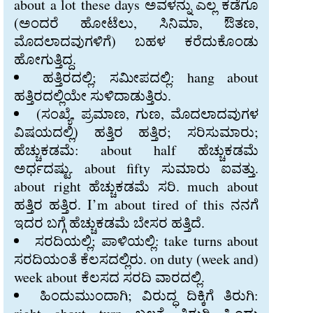
about a lot these days ಅವಳನ್ನು ಎಲ್ಲ ಕಡೆಗೂ
(ಅಂದರೆ ಹೋಟೆಲು, ಸಿನಿಮಾ, ಔತಣ,
ಮೊದಲಾದವುಗಳಿಗೆ) ಬಹಳ ಕರೆದುಕೊಂಡು
ಹೋಗುತ್ತಿದ್ದ.
ಹತ್ತಿರದಲ್ಲಿ; ಸಮೀಪದಲ್ಲಿ: hang about
ಹತ್ತಿರದಲ್ಲಿಯೇ ಸುಳಿದಾಡುತ್ತಿರು.
(ಸಂಖ್ಯೆ, ಪ್ರಮಾಣ, ಗುಣ, ಮೊದಲಾದವುಗಳ
ವಿಷಯದಲ್ಲಿ) ಹತ್ತಿರ ಹತ್ತಿರ; ಸರಿಸುಮಾರು;
ಹೆಚ್ಚುಕಡಮೆ: about half ಹೆಚ್ಚುಕಡಮೆ
ಅರ್ಧದಷ್ಟು. about fifty ಸುಮಾರು ಐವತ್ತು.
about right ಹೆಚ್ಚುಕಡಮೆ ಸರಿ. much about
ಹತ್ತಿರ ಹತ್ತಿರ. I’m about tired of this ನನಗೆ
ಇದರ ಬಗ್ಗೆ ಹೆಚ್ಚುಕಡಮೆ ಬೇಸರ ಹತ್ತಿದೆ.
ಸರದಿಯಲ್ಲಿ; ಪಾಳಿಯಲ್ಲಿ: take turns about
ಸರದಿಯಂತೆ ಕೆಲಸದಲ್ಲಿರು. on duty (week and)
week about ಕೆಲಸದ ಸರದಿ ವಾರದಲ್ಲಿ.
ಹಿಂದುಮುಂದಾಗಿ; ವಿರುದ್ಧ ದಿಕ್ಕಿಗೆ ತಿರುಗಿ: