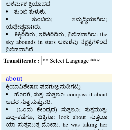
ಅಕರ್ಮಕ ಕ್ರಿಯಾಪದ
ತುಂಬಿ ತುಳುಕು.
ತುಂಬಿರು; ಸಮೃದ್ಧಿಯಾಗಿರು;
ಯಥೇಚ್ಛವಾಗಿರು.
ಕಿಕ್ಕಿರಿದಿರು; ಇಡಿಕಿರಿದಿರು; ನಿಬಿಡವಾಗಿರು: the
sky abounds in stars ಆಕಾಶವು ನಕ್ಷತ್ರಗಳಿಂದ
ನಿಬಿಡವಾಗಿದೆ.
Transliterate :
about
ಕ್ರಿಯಾವಿಶೇಷಣ ಪದಗುಚ್ಛ ನುಡಿಗಟ್ಟು
ಹೊರಗೆ; ಸುತ್ತ: ಸುತ್ತಲೂ: compass it about
ಅದರ ಸುತ್ತ ಸುತ್ತುವರಿ.
(ಒಂದು ಕೇಂದ್ರದ) ಸುತ್ತಲೂ; ಸುತ್ತಮುತ್ತ:
ಎಲ್ಲ–ಕಡೆಗೂ, ದಿಕ್ಕಿಗೂ: look about ಸುತ್ತಲೂ
ಯಾ ಸುತ್ತಮುತ್ತ ನೋಡು. he was taking her