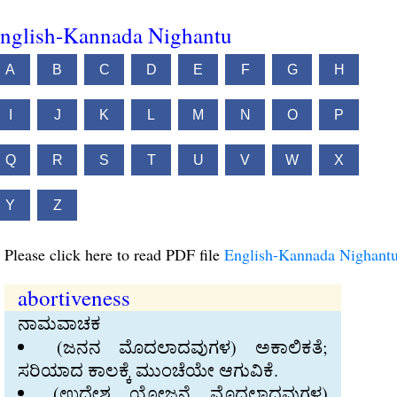
nglish-Kannada Nighantu
A
B
C
D
E
F
G
H
I
J
K
L
M
N
O
P
Q
R
S
T
U
V
W
X
Y
Z
Please click here to read PDF file
English-Kannada Nighant
abortiveness
ನಾಮವಾಚಕ
(ಜನನ ಮೊದಲಾದವುಗಳ) ಅಕಾಲಿಕತೆ;
ಸರಿಯಾದ ಕಾಲಕ್ಕೆ ಮುಂಚೆಯೇ ಆಗುವಿಕೆ.
(ಉದ್ದೇಶ, ಯೋಜನೆ, ಮೊದಲಾದವುಗಳ)