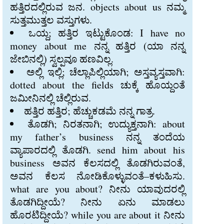
ಹತ್ತಿರದಲ್ಲಿರುವ ಜನ. objects about us ನಮ್ಮ
ಸುತ್ತಮುತ್ತಲ ವಸ್ತುಗಳು.
ಒಯ್ದ; ಹತ್ತಿರ ಇಟ್ಟುಕೊಂಡ: I have no
money about me ನನ್ನ ಹತ್ತಿರ (ಯಾ ನನ್ನ
ಜೇಬಿನಲ್ಲಿ) ಸ್ವಲ್ಪವೂ ಹಣವಿಲ್ಲ.
ಅಲ್ಲಿ ಇಲ್ಲಿ; ಚೆಲ್ಲಾಪಿಲ್ಲಿಯಾಗಿ; ಅಸ್ತವ್ಯಸ್ತವಾಗಿ:
dotted about the fields ಚುಕ್ಕೆ ಹೊಯ್ದಂತೆ
ಜಮೀನಿನಲ್ಲಿ ಚೆಲ್ಲಿರುವ.
ಹತ್ತಿರ ಹತ್ತಿರ; ಹೆಚ್ಚುಕಡಮೆ ನನ್ನ ಗಾತ್ರ.
ತೊಡಗಿ; ನಿರತನಾಗಿ; ಉದ್ಯುಕ್ತನಾಗಿ: about
my father’s business ನನ್ನ ತಂದೆಯ
ವ್ಯಾಪಾರದಲ್ಲಿ ತೊಡಗಿ. send him about his
business ಅವನ ಕೆಲಸದಲ್ಲಿ ತೊಡಗಿರುವಂತೆ,
ಅವನ ಕೆಲಸ ನೋಡಿಕೊಳ್ಳುವಂತೆ–ಕಳುಹಿಸು.
what are you about? ನೀನು ಯಾವುದರಲ್ಲಿ
ತೊಡಗಿದ್ದೀಯೆ? ನೀನು ಏನು ಮಾಡಲು
ಹೊರಟಿದ್ದೀಯೆ? while you are about it ನೀನು