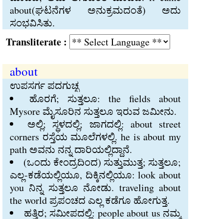
about(ಘಟನೆಗಳ ಅನುಕ್ರಮದಂತೆ) ಅದು
ಸಂಭವಿಸಿತು.
Transliterate :
about
ಉಪಸರ್ಗ ಪದಗುಚ್ಛ
ಹೊರಗೆ; ಸುತ್ತಲೂ: the fields about
Mysore ಮೈಸೂರಿನ ಸುತ್ತಲೂ ಇರುವ ಜಮೀನು.
ಅಲ್ಲಿ; ಸ್ಥಳದಲ್ಲಿ; ಜಾಗದಲ್ಲಿ: about street
corners ರಸ್ತೆಯ ಮೂಲೆಗಳಲ್ಲಿ. he is about my
path ಅವನು ನನ್ನ ದಾರಿಯಲ್ಲಿದ್ದಾನೆ.
(ಒಂದು ಕೇಂದ್ರದಿಂದ) ಸುತ್ತುಮುತ್ತ; ಸುತ್ತಲೂ;
ಎಲ್ಲ-ಕಡೆಯಲ್ಲಿಯೂ, ದಿಕ್ಕಿನಲ್ಲಿಯೂ: look about
you ನಿನ್ನ ಸುತ್ತಲೂ ನೋಡು. traveling about
the world ಪ್ರಪಂಚದ ಎಲ್ಲ ಕಡೆಗೂ ಹೋಗುತ್ತ.
ಹತ್ತಿರ; ಸಮೀಪದಲ್ಲಿ: people about us ನಮ್ಮ