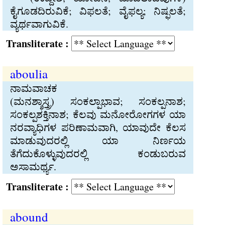
ಕೈಗೂಡದಿರುವಿಕೆ; ವಿಫಲತೆ; ವೈಫಲ್ಯ; ನಿಷ್ಫಲತೆ;
ವ್ಯರ್ಥವಾಗುವಿಕೆ.
Transliterate :
aboulia
ನಾಮವಾಚಕ
(ಮನಶ್ಶಾಸ್ತ್ರ) ಸಂಕಲ್ಪಾಭಾವ; ಸಂಕಲ್ಪನಾಶ;
ಸಂಕಲ್ಪಶಕ್ತಿನಾಶ; ಕೆಲವು ಮನೋರೋಗಗಳ ಯಾ
ನರವ್ಯಾಧಿಗಳ ಪರಿಣಾಮವಾಗಿ, ಯಾವುದೇ ಕೆಲಸ
ಮಾಡುವುದರಲ್ಲಿ ಯಾ ನಿರ್ಣಯ
ತೆಗೆದುಕೊಳ್ಳುವುದರಲ್ಲಿ ಕಂಡುಬರುವ
ಅಸಾಮರ್ಥ್ಯ.
Transliterate :
abound