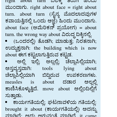
right about turn ಬಲಕ್ಕೆ ತಿರುಗಿ ಹಿಂದು
ಮುಂದಾಗು. right about face = right about
turn. about turn (ಸೈನ್ಯ ಮೊದಲಾದವುಗಳ
ಕವಾಯತ್ತಿನಲ್ಲಿ ಒಂದು ಆಜ್ಞೆ) ಹಿಂದು ಮುಂದಾಗು.
about face (ಅಮೆರಿಕನ್‍ ಪ್ರಯೋಗ) = about
turn. the wrong way about ವಿರುದ್ಧ ದಿಕ್ಕಿನಲ್ಲಿ.
(ಒಂದರಲ್ಲಿ) ತೊಡಗಿ; ಮಾಡುತ್ತ; ನಿರತನಾಗಿ;
ಉದ್ಯುಕ್ತನಾಗಿ: the building which is now
about ಈಗ ಕಟ್ಟಲಾಗುತ್ತಿರುವ ಕಟ್ಟಡ.
ಅಲ್ಲಿ ಇಲ್ಲಿ; ಅಲ್ಲಲ್ಲಿ; ಚೆಲ್ಲಾಪಿಲ್ಲಿಯಾಗಿ;
ಅಸ್ತವ್ಯಸ್ತವಾಗಿ: tools lying about
ಚೆಲ್ಲಾಪಿಲ್ಲಿಯಾಗಿ ಬಿದ್ದಿರುವ ಉಪಕರಣಗಳು.
measles is about ದಡಾರ ಅಲ್ಲಲ್ಲಿ
ಕಾಣಿಸಿಕೊಳ್ಳುತ್ತಿದೆ. move about ಅಲ್ಲಿಂದಿಲ್ಲಿಗೆ
ಸುತ್ತಾಡು.
ಕಾರ್ಯಗತಿಯಲ್ಲಿ; ಘಟನಾವಳಿಯ ಗತಿಯಲ್ಲಿ:
brought it about (ಕಾರ್ಯಗತಿಯಲ್ಲಿ) ಅದನ್ನು
ಮಾಡಿದೆ; ಅದು ಆಗುವಂತೆ ಮಾಡಿದೆ. it came