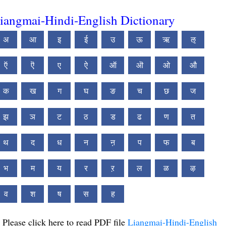
iangmai-Hindi-English Dictionary
अ
आ
इ
ई
उ
ऊ
ऋ
ऌ
ऍ
ऎ
ए
ऐ
ऑ
ऒ
ओ
औ
क
ख
ग
घ
ङ
च
छ
ज
झ
ञ
ट
ठ
ड
ढ
ण
त
थ
द
ध
न
ऩ
प
फ
ब
भ
म
य
र
ऱ
ल
ळ
ऴ
व
श
ष
स
ह
Please click here to read PDF file
Liangmai-Hindi-English