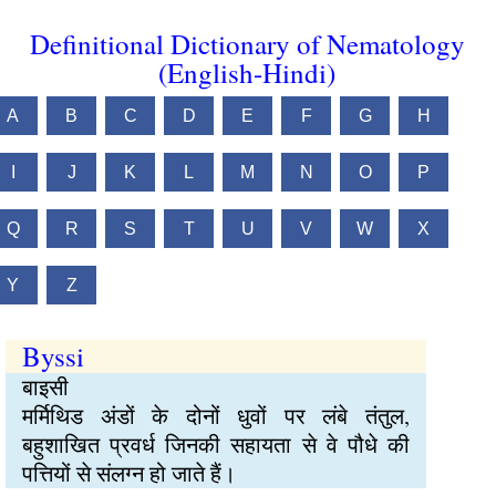
Definitional Dictionary of Nematology
(English-Hindi)
A
B
C
D
E
F
G
H
I
J
K
L
M
N
O
P
Q
R
S
T
U
V
W
X
Y
Z
Byssi
बाइसी
मर्मिथिड अंडों के दोनों धुवों पर लंबे तंतुल,
बहुशाखित प्रवर्ध जिनकी सहायता से वे पौधे की
पत्तियों से संलग्न हो जाते हैं।