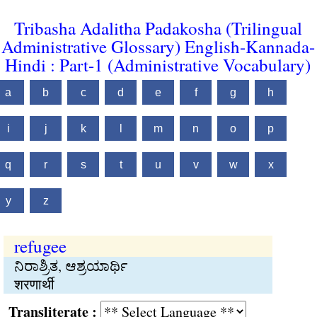
Tribasha Adalitha Padakosha (Trilingual
Administrative Glossary) English-Kannada-
Hindi : Part-1 (Administrative Vocabulary)
a
b
c
d
e
f
g
h
i
j
k
l
m
n
o
p
q
r
s
t
u
v
w
x
y
z
refugee
ನಿರಾಶ್ರಿತ, ಆಶ್ರಯಾರ್ಥಿ
शरणार्थी
Transliterate :