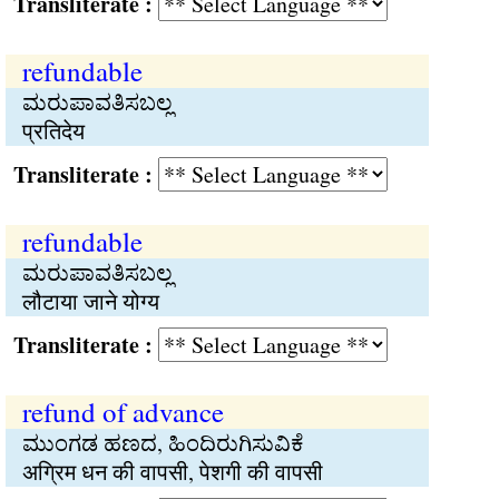
Transliterate :
refundable
ಮರುಪಾವತಿಸಬಲ್ಲ
प्रतिदेय
Transliterate :
refundable
ಮರುಪಾವತಿಸಬಲ್ಲ
लौटाया जाने योग्य
Transliterate :
refund of advance
ಮುಂಗಡ ಹಣದ, ಹಿಂದಿರುಗಿಸುವಿಕೆ
अग्रिम धन की वापसी, पेशगी की वापसी