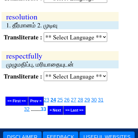
resolution
1. தீர்மானம் 2. முடிவு
Transliterate :
respectfully
முழுமதிப்பு, மரியாதையுடன்
Transliterate :
23
24
25
26
27
28
29
30
31
<< First <<
Prev <
32
........
33
> Next
>> Last >>
DISCLAIMER
FEEDBACK
USEFUL WEBSITES