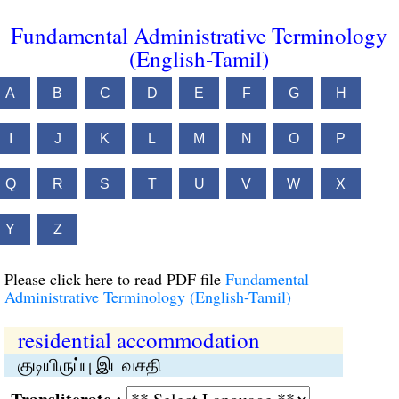
Fundamental Administrative Terminology
(English-Tamil)
A
B
C
D
E
F
G
H
I
J
K
L
M
N
O
P
Q
R
S
T
U
V
W
X
Y
Z
Please click here to read PDF file
Fundamental
Administrative Terminology (English-Tamil)
residential accommodation
குடியிருப்பு இடவசதி