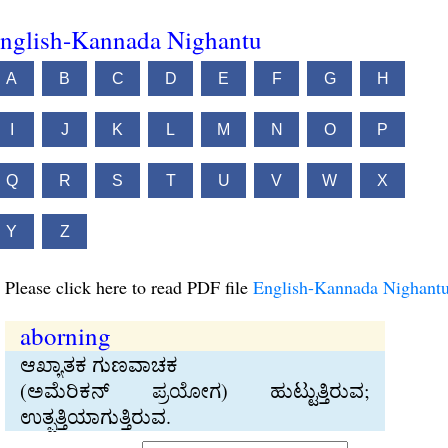
nglish-Kannada Nighantu
A
B
C
D
E
F
G
H
I
J
K
L
M
N
O
P
Q
R
S
T
U
V
W
X
Y
Z
Please click here to read PDF file
English-Kannada Nighant
aborning
ಆಖ್ಯಾತಕ ಗುಣವಾಚಕ
(ಅಮೆರಿಕನ್‍ ಪ್ರಯೋಗ) ಹುಟ್ಟುತ್ತಿರುವ;
ಉತ್ಪತ್ತಿಯಾಗುತ್ತಿರುವ.