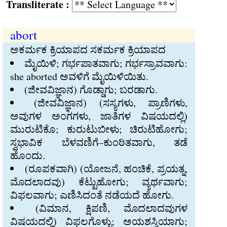
Transliterate :
abort
ಅಕರ್ಮಕ ಕ್ರಿಯಾಪದ ಸಕರ್ಮಕ ಕ್ರಿಯಾಪದ
ಮೈಯಿಳಿ; ಗರ್ಭಪಾತವಾಗು; ಗರ್ಭಸ್ರಾವವಾಗು:
she aborted ಅವಳಿಗೆ ಮೈಯಿಳಿಯಿತು.
(ಜೀವವಿಜ್ಞಾನ) ಗೊಡ್ಡಾಗು; ಬರಡಾಗು.
(ಜೀವವಿಜ್ಞಾನ) (ಸಸ್ಯಗಳು, ಪ್ರಾಣಿಗಳು,
ಅವುಗಳ ಅಂಗಗಳು, ಜಾತಿಗಳ ವಿಷಯದಲ್ಲಿ)
ಮುರುಟಿಕೊ; ಕುರುಟುಬೀಳು; ಚಿರುಟಿಹೋಗು;
ಸ್ವಭಾವಿಕ ಬೆಳವಣಿಗೆ–ಕುಂಠಿತವಾಗು, ತಡೆ
ಹೊಂದು.
(ರೂಪಕವಾಗಿ) (ಯೋಜನೆ, ಹಂಚಿಕೆ, ಪ್ರಯತ್ನ,
ಮೊದಲಾದವು) ಕೆಟ್ಟುಹೋಗು; ವ್ಯರ್ಥವಾಗು;
ವಿಫಲವಾಗು; ಎಣಿಸಿದಂತೆ ನಡೆಯದೆ ಹೋಗು.
(ವಿಮಾನ, ಕ್ಷಿಪಣಿ, ಮೊದಲಾದವುಗಳ
ವಿಷಯದಲ್ಲಿ) ವಿಫಲಗೊಳ್ಳು; ಅಯಶಸ್ವಿಯಾಗು;