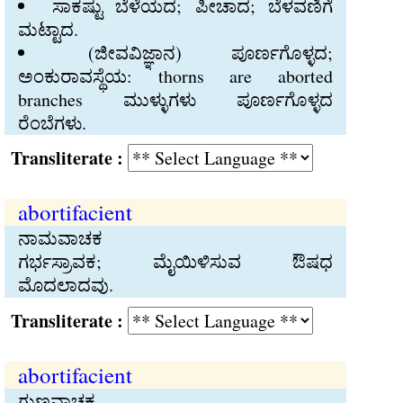
ಸಾಕಷ್ಟು ಬೆಳೆಯದ; ಪೀಚಾದ; ಬೆಳವಣಿಗೆ
ಮಟ್ಟಾದ.
(ಜೀವವಿಜ್ಞಾನ) ಪೂರ್ಣಗೊಳ್ಳದ;
ಅಂಕುರಾವಸ್ಥೆಯ: thorns are aborted
branches ಮುಳ್ಳುಗಳು ಪೂರ್ಣಗೊಳ್ಳದ
ರೆಂಬೆಗಳು.
Transliterate :
abortifacient
ನಾಮವಾಚಕ
ಗರ್ಭಸ್ರಾವಕ; ಮೈಯಿಳಿಸುವ ಔಷಧ
ಮೊದಲಾದವು.
Transliterate :
abortifacient
ಗುಣವಾಚಕ