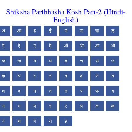
Shiksha Paribhasha Kosh Part-2 (Hindi-
English)
अ
आ
इ
ई
उ
ऊ
ऋ
ऌ
ऍ
ऎ
ए
ऐ
ऑ
ऒ
ओ
औ
क
ख
ग
घ
ङ
च
छ
ज
झ
ञ
ट
ठ
ड
ढ
ण
त
थ
द
ध
न
ऩ
प
फ
ब
भ
म
य
र
ऱ
ल
ळ
ऴ
व
श
ष
स
ह