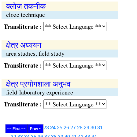
क्लोज़ तकनीक
cloze technique
Transliterate :
क्षेत्र अध्ययन
area studies, field study
Transliterate :
क्षेत्र प्रयोगशाला अनुभव
field-laboratory experience
Transliterate :
23
24
25
26
27
28
29
30
31
<< First <<
Prev <
32
33
34
35
36
37
38
39
40
41
42
43
44