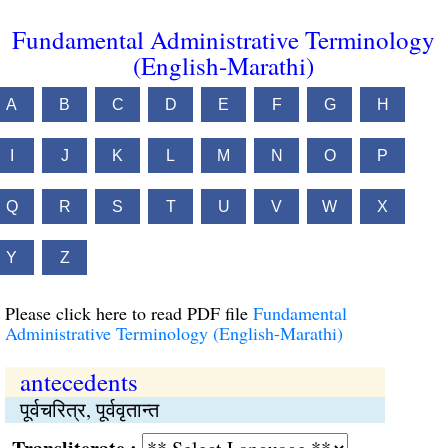
Fundamental Administrative Terminology
(English-Marathi)
A
B
C
D
E
F
G
H
I
J
K
L
M
N
O
P
Q
R
S
T
U
V
W
X
Y
Z
Please click here to read PDF file
Fundamental
Administrative Terminology (English-Marathi)
antecedents
पूर्वचरित्र, पूर्ववृतान्त