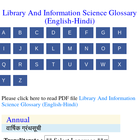
Library And Information Science Glossary
(English-Hindi)
A
B
C
D
E
F
G
H
I
J
K
L
M
N
O
P
Q
R
S
T
U
V
W
X
Y
Z
Please click here to read PDF file
Library And Information
Science Glossary (English-Hindi)
Annual
वार्षिक ग्रंथसूची