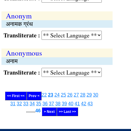
Anonym
अनामक ग्रंथ
Transliterate :
Anonymous
अनाम
Transliterate :
22
23
24
25
26
27
28
29
30
<< First <<
Prev <
31
32
33
34
35
36
37
38
39
40
41
42
43
........
46
> Next
>> Last >>