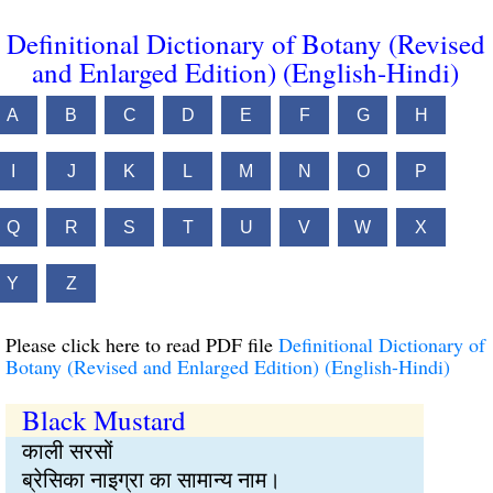
Definitional Dictionary of Botany (Revised
and Enlarged Edition) (English-Hindi)
A
B
C
D
E
F
G
H
I
J
K
L
M
N
O
P
Q
R
S
T
U
V
W
X
Y
Z
Please click here to read PDF file
Definitional Dictionary of
Botany (Revised and Enlarged Edition) (English-Hindi)
Black Mustard
काली सरसों
ब्रेसिका नाइग्रा का सामान्य नाम।