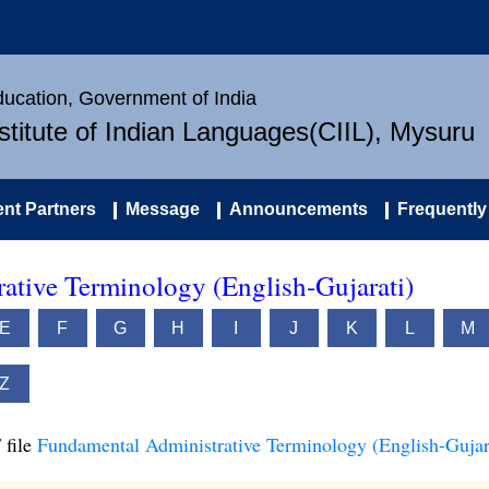
Education, Government of India
nstitute of Indian Languages(CIIL), Mysuru
nt Partners
Message
Announcements
Frequently
ative Terminology (English-Gujarati)
E
F
G
H
I
J
K
L
M
Z
 file
Fundamental Administrative Terminology (English-Gujar