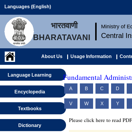
Languages (English)
भारतवाणी
Ministry of 
Central I
BHARATAVANI
About Us
Usage Information
Conte
Fundamental Administr
Language Learning
A
B
C
D
Encyclopedia
V
W
X
Y
Textbooks
Please click here to read PDF
Dictionary