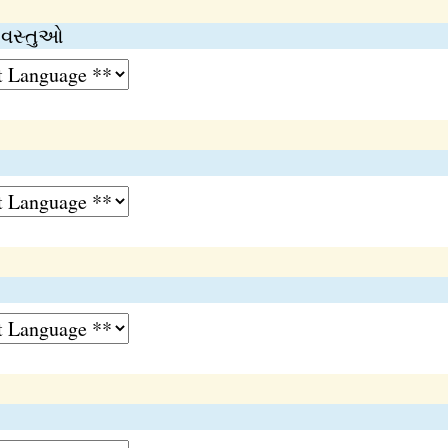
ત વસ્તુઓ