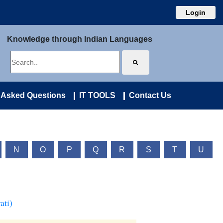
Login
Knowledge through Indian Languages
 Asked Questions
IT TOOLS
Contact Us
N
O
P
Q
R
S
T
U
ati)