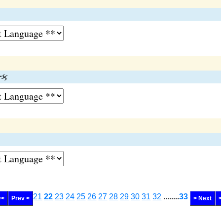
્ક
21
22
23
24
25
26
27
28
29
30
31
32
........
33
<<
Prev <
> Next