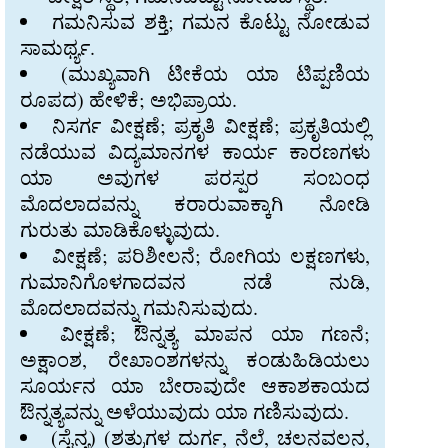
ಗಮನಿಸುವ ಶಕ್ತಿ; ಗಮನ ಕೊಟ್ಟು ನೋಡುವ
ಸಾಮರ್ಥ್ಯ.
(ಮುಖ್ಯವಾಗಿ ಟೀಕೆಯ ಯಾ ಟಿಪ್ಪಣಿಯ
ರೂಪದ) ಹೇಳಿಕೆ; ಅಭಿಪ್ರಾಯ.
ನಿಸರ್ಗ ವೀಕ್ಷಣೆ; ಪ್ರಕೃತಿ ವೀಕ್ಷಣೆ; ಪ್ರಕೃತಿಯಲ್ಲಿ
ನಡೆಯುವ ವಿದ್ಯಮಾನಗಳ ಕಾರ್ಯ ಕಾರಣಗಳು
ಯಾ ಅವುಗಳ ಪರಸ್ಪರ ಸಂಬಂಧ
ಮೊದಲಾದವನ್ನು ಕರಾರುವಾಕ್ಕಾಗಿ ನೋಡಿ
ಗುರುತು ಮಾಡಿಕೊಳ್ಳುವುದು.
ವೀಕ್ಷಣೆ; ಪರಿಶೀಲನೆ; ರೋಗಿಯ ಲಕ್ಷಣಗಳು,
ಗುಮಾನಿಗೊಳಗಾದವನ ನಡೆ ನುಡಿ,
ಮೊದಲಾದವನ್ನು ಗಮನಿಸುವುದು.
ವೀಕ್ಷಣೆ; ಔನ್ನತ್ಯ ಮಾಪನ ಯಾ ಗಣನೆ;
ಅಕ್ಷಾಂಶ, ರೇಖಾಂಶಗಳನ್ನು ಕಂಡುಹಿಡಿಯಲು
ಸೂರ್ಯನ ಯಾ ಬೇರಾವುದೇ ಆಕಾಶಕಾಯದ
ಔನ್ನತ್ಯವನ್ನು ಅಳೆಯುವುದು ಯಾ ಗಣಿಸುವುದು.
(ಸೈನ್ಯ) (ಶತ್ರುಗಳ ದುರ್ಗ, ನೆಲೆ, ಚಲನವಲನ,