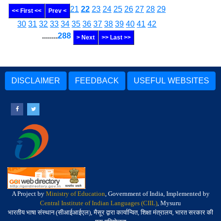
21
22
23
24
25
26
27
28
29
<< First <<
Prev <
30
31
32
33
34
35
36
37
38
39
40
41
42
........
288
> Next
>> Last >>
DISCLAIMER
FEEDBACK
USEFUL WEBSITES
A Project by
Ministry of Education
, Government of India, Implemented by
Central Institute of Indian Languages (CIIL)
, Mysuru
भारतीय भाषा संस्थान (सीआईआईएल), मैसूर द्वारा कार्यान्वित, शिक्षा मंत्रालय, भारत सरकार की