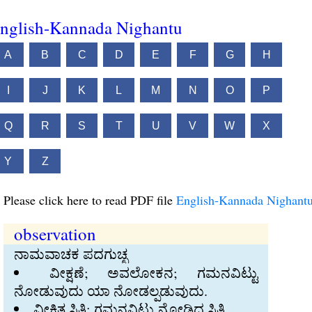
nglish-Kannada Nighantu
A
B
C
D
E
F
G
H
I
J
K
L
M
N
O
P
Q
R
S
T
U
V
W
X
Y
Z
Please click here to read PDF file
English-Kannada Nighant
observation
ನಾಮವಾಚಕ ಪದಗುಚ್ಛ
ವೀಕ್ಷಣೆ; ಅವಲೋಕನ; ಗಮನವಿಟ್ಟು
ನೋಡುವುದು ಯಾ ನೋಡಲ್ಪಡುವುದು.
ವೀಕ್ಷಿತ ಸ್ಥಿತಿ; ಗಮನವಿಟ್ಟು ನೋಡಿದ ಸ್ಥಿತಿ.