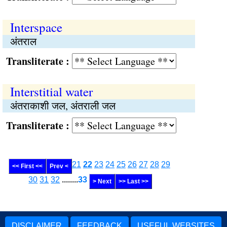
Interspace
अंतराल
Transliterate :
Interstitial water
अंतराकाशी जल, अंतराली जल
Transliterate :
21
22
23
24
25
26
27
28
29
<< First <<
Prev <
30
31
32
........
33
> Next
>> Last >>
DISCLAIMER
FEEDBACK
USEFUL WEBSITES