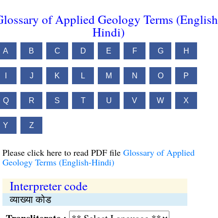
Glossary of Applied Geology Terms (English
Hindi)
A
B
C
D
E
F
G
H
I
J
K
L
M
N
O
P
Q
R
S
T
U
V
W
X
Y
Z
Please click here to read PDF file
Glossary of Applied
Geology Terms (English-Hindi)
Interpreter code
व्याख्या कोड