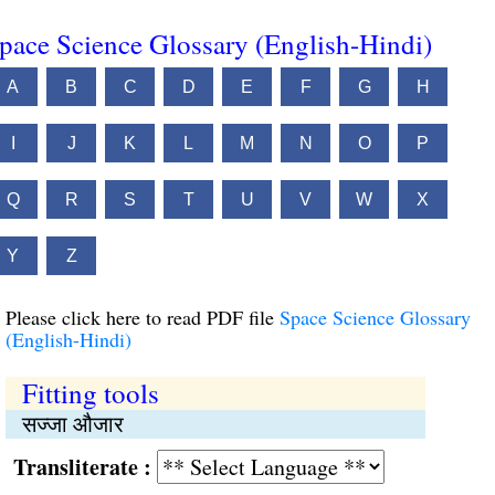
pace Science Glossary (English-Hindi)
A
B
C
D
E
F
G
H
I
J
K
L
M
N
O
P
Q
R
S
T
U
V
W
X
Y
Z
Please click here to read PDF file
Space Science Glossary
(English-Hindi)
Fitting tools
सज्जा औजार
Transliterate :