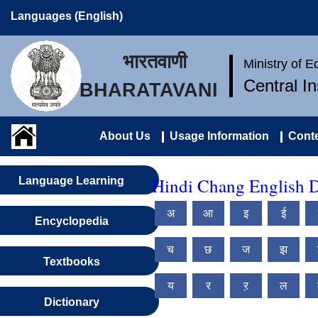
Languages (English)
भारतवाणी
Ministry of 
Central I
BHARATAVANI
About Us
Usage Information
Conte
Hindi Chang English D
Language Learning
अ
आ
इ
ई
Encyclopedia
च
छ
ज
झ
Textbooks
य
र
ऱ
ल
Dictionary