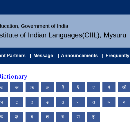
Education, Government of India
nstitute of Indian Languages(CIIL), Mysuru
nt Partners
Message
Announcements
Frequently
ictionary
उ
ऊ
ऋ
ऌ
ऍ
ऎ
ए
ऐ
ऑ
ञ
ट
ठ
ड
ढ
ण
त
थ
द
ळ
ऴ
व
श
ष
स
ह