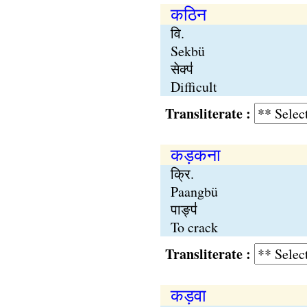
कठिन
वि.
Sekbü
सेक्प॑
Difficult
Transliterate :
कड़कना
क्रि.
Paangbü
पाङ्प॑
To crack
Transliterate :
कड़वा