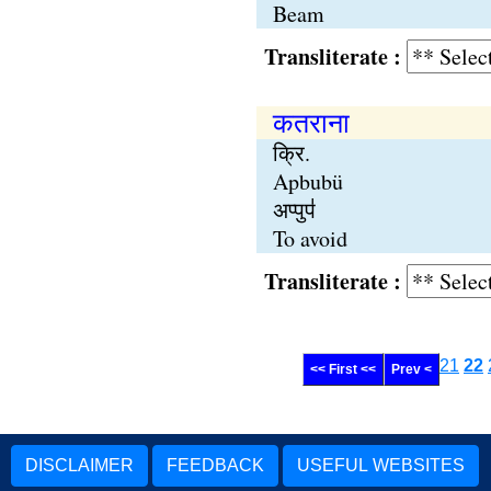
Beam
Transliterate :
कतराना
क्रि.
Apbubü
अप्पुप॑
To avoid
Transliterate :
21
22
<< First <<
Prev <
DISCLAIMER
FEEDBACK
USEFUL WEBSITES