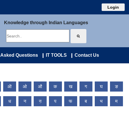
Login
Knowledge through Indian Languages
 Asked Questions
IT TOOLS
Contact Us
ऒ
ओ
औ
क
ख
ग
घ
ङ
ध
न
ऩ
प
फ
ब
भ
म