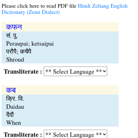
Please click here to read PDF file
Hindi Zeliang English
Dictionary (Zemi Dialect)
कफन
सं. पु.
Peraupai; ketsaipai
परौपै; कचैपै
Shroud
Transliterate :
कब
क्रि. वि.
Daidau
दैदौ
When
Transliterate :