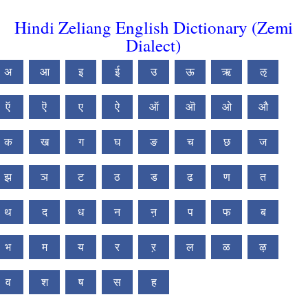
Hindi Zeliang English Dictionary (Zemi
Dialect)
अ
आ
इ
ई
उ
ऊ
ऋ
ऌ
ऍ
ऎ
ए
ऐ
ऑ
ऒ
ओ
औ
क
ख
ग
घ
ङ
च
छ
ज
झ
ञ
ट
ठ
ड
ढ
ण
त
थ
द
ध
न
ऩ
प
फ
ब
भ
म
य
र
ऱ
ल
ळ
ऴ
व
श
ष
स
ह