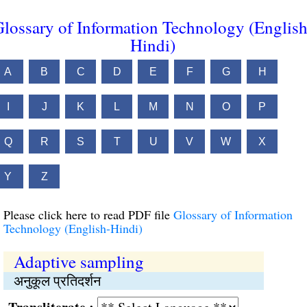
lossary of Information Technology (English
Hindi)
A
B
C
D
E
F
G
H
I
J
K
L
M
N
O
P
Q
R
S
T
U
V
W
X
Y
Z
Please click here to read PDF file
Glossary of Information
Technology (English-Hindi)
Adaptive sampling
अनुकूल प्रतिदर्शन