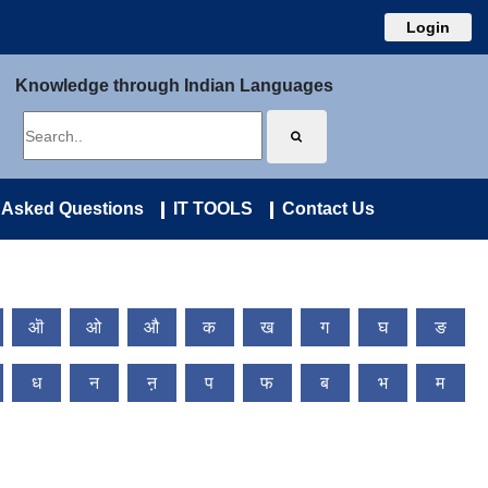
Login
Knowledge through Indian Languages
 Asked Questions
IT TOOLS
Contact Us
ऒ
ओ
औ
क
ख
ग
घ
ङ
ध
न
ऩ
प
फ
ब
भ
म