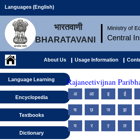
Languages (English)
भारतवाणी
Ministry of 
Central I
BHARATAVANI
About Us
Usage Information
Conte
Rajaneetivijnan Paribh
Language Learning
अ
आ
इ
ई
Encyclopedia
च
छ
ज
झ
Textbooks
य
र
ऱ
ल
Dictionary