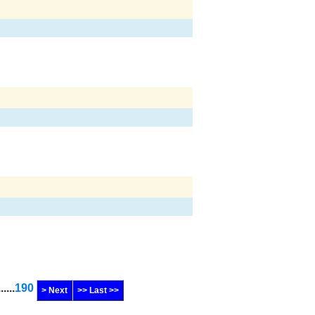
......
190
> Next
>> Last >>