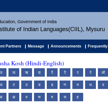
Education, Government of India
nstitute of Indian Languages(CIIL), Mysuru
nt Partners
Message
Announcements
Frequently
asha Kosh (Hindi-English)
उ
ऊ
ऋ
ऌ
ऍ
ऎ
ए
ऐ
ऑ
ञ
ट
ठ
ड
ढ
ण
त
थ
द
ळ
ऴ
व
श
ष
स
ह