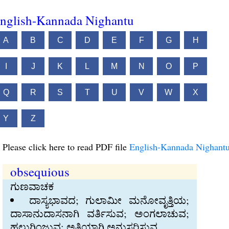
nglish-Kannada Nighantu
A
B
C
D
E
F
G
H
I
J
K
L
M
N
O
P
Q
R
S
T
U
V
W
X
Y
Z
Please click here to read PDF file
English-Kannada Nighant
obsequious
ಗುಣವಾಚಕ
ದಾಸ್ಯಭಾವದ; ಗುಲಾಮೀ ಮನೋವೃತ್ತಿಯ;
ದಾಸಾನುದಾಸನಾಗಿ ವರ್ತಿಸುವ; ಅಂಗಲಾಚುವ;
ಹಲ್ಲುಗಿಂಜುವ; ಅತಿಯಾಗಿ ಅನುಸರಿಸುವ.