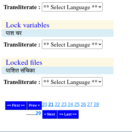
Transliterate :
Lock variables
पाश चर
Transliterate :
Locked files
पाशित संचिका
Transliterate :
20
21
22
23
24
25
26
27
28
<< First <<
Prev <
........
29
> Next
>> Last >>