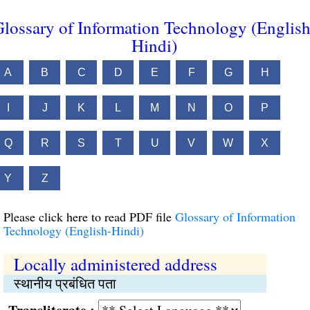
lossary of Information Technology (English
Hindi)
A
B
C
D
E
F
G
H
I
J
K
L
M
N
O
P
Q
R
S
T
U
V
W
X
Y
Z
Please click here to read PDF file
Glossary of Information
Technology (English-Hindi)
Locally administered address
स्थानीय प्रबंधित पता