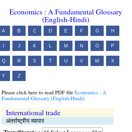
Economics : A Fundamental Glossary
(English-Hindi)
A
B
C
D
E
F
G
H
I
J
K
L
M
N
O
P
Q
R
S
T
U
V
W
X
Y
Z
Please click here to read PDF file
Economics : A
Fundamental Glossary (English-Hindi)
International trade
अंतर्राष्ट्रीय व्यापार