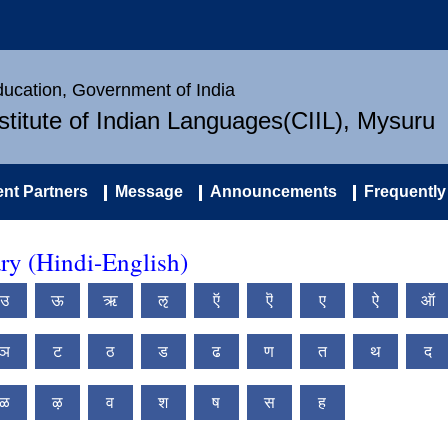
Education, Government of India
nstitute of Indian Languages(CIIL), Mysuru
nt Partners
Message
Announcements
Frequently
ry (Hindi-English)
उ
ऊ
ऋ
ऌ
ऍ
ऎ
ए
ऐ
ऑ
ञ
ट
ठ
ड
ढ
ण
त
थ
द
ळ
ऴ
व
श
ष
स
ह