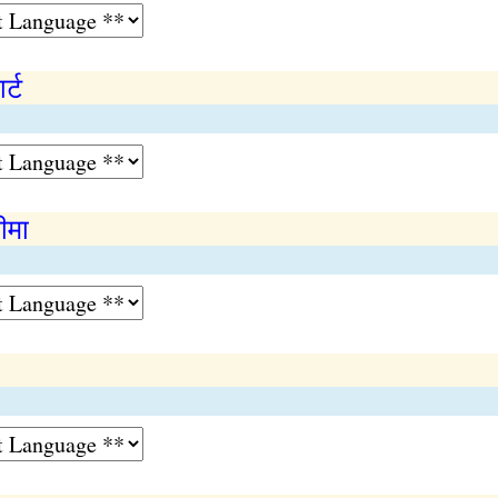
र्ट
ीमा