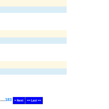
......
183
> Next
>> Last >>