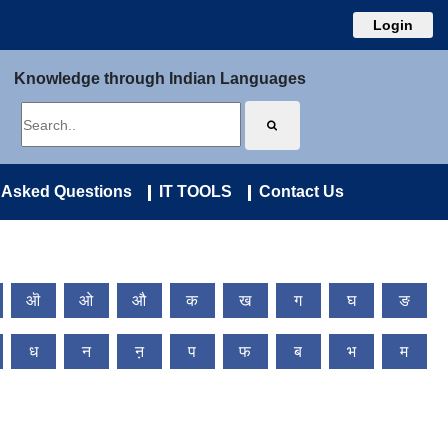
Login
Knowledge through Indian Languages
 Asked Questions
IT TOOLS
Contact Us
ऒ
ओ
औ
क
ख
ग
घ
ङ
ध
न
ऩ
प
फ
ब
भ
म