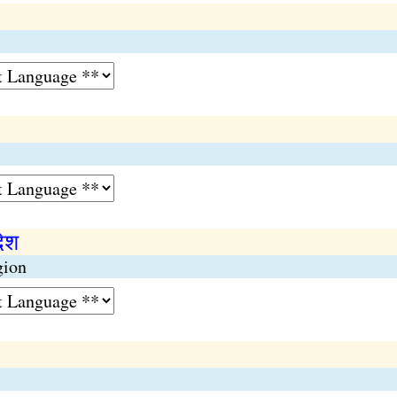
देश
gion