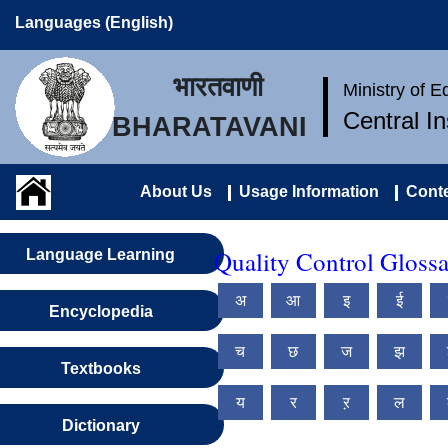
Languages (English)
भारतवाणी
Ministry of 
Central I
BHARATAVANI
About Us
Usage Information
Conte
Quality Control Glossa
Language Learning
अ
आ
इ
ई
Encyclopedia
च
छ
ज
झ
Textbooks
य
र
ऱ
ल
Dictionary