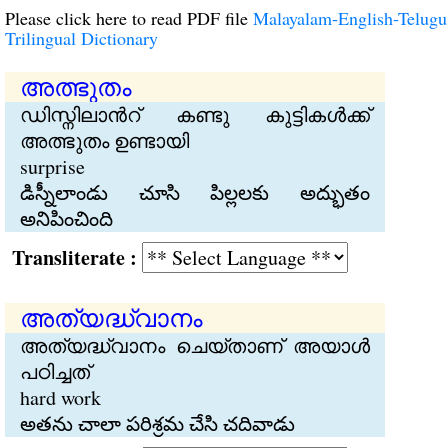
Please click here to read PDF file
Malayalam-English-Telugu
Trilingual Dictionary
അത്ഭുതം
ഡിസ്നിലാന്‍റ് കണ്ടു കുട്ടികള്‍ക്ക്
അത്ഭുതം ഉണ്ടായി
surprise
డిస్నీలాండు చూసి పిల్లలకు అద్భుతం
అనిపించింది
Transliterate :
അത്യദ്ധ്വാനം
അത്യദ്ധ്വാനം ചെയ്താണ് അയാള്‍
പഠിച്ചത്
hard work
అతను చాలా పరిశ్రమ చేసి చదివాడు