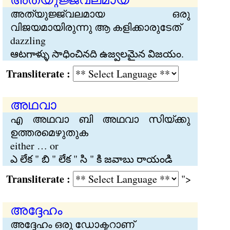
അത്യുജ്ജ്വലമായ ഒരു
വിജയമായിരുന്നു ആ കളിക്കാരുടേത്
dazzling
ఆటగాళ్ళు సాధించినది ఉజ్వలమైన విజయం.
Transliterate :
അഥവാ
എ അഥവാ ബി അഥവാ സിയ്ക്കു
ഉത്തരമെഴുതുക
either … or
ఎ లేక " బి " లేక " సి " కి జవాబు రాయండి
Transliterate :
">
അദ്ദേഹം
അദ്ദേഹം ഒരു ഡോക്ടറാണ്