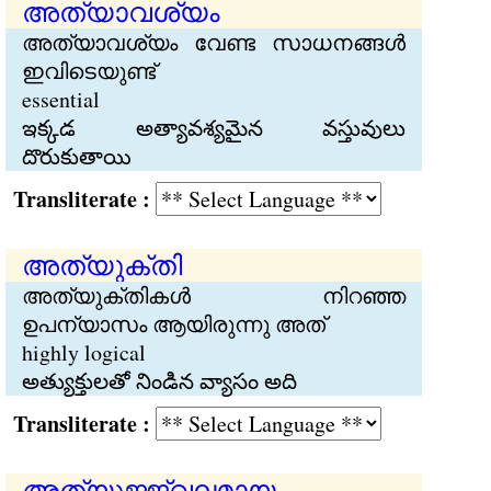
അത്യാവശ്യം
അത്യാവശ്യം വേണ്ട സാധനങ്ങള്‍
ഇവിടെയുണ്ട്
essential
ఇక్కడ అత్యావశ్యమైన వస్తువులు
దొరుకుతాయి
Transliterate :
അത്യുക്തി
അത്യുക്തികള്‍ നിറഞ്ഞ
ഉപന്യാസം ആയിരുന്നു അത്
highly logical
అత్యుక్తులతో నిండిన వ్యాసం అది
Transliterate :
അത്യുജ്ജ്വലമായ