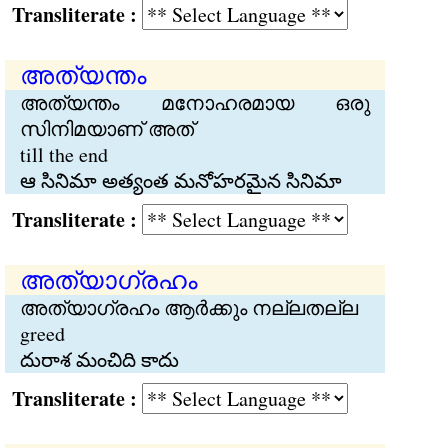
Transliterate :
അത്യന്തം
അത്യന്തം മനോഹരമായ ഒരു
സിനിമയാണ് അത്
till the end
ఆ సినిమా అత్యంత మనోహరమైన సినిమా
Transliterate :
അത്യാഗ്രഹം
അത്യാഗ്രഹം ആര്‍ക്കും നല്ലതല്ല
greed
దురాశ మంచిది కాదు
Transliterate :