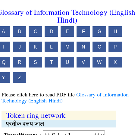
lossary of Information Technology (English
Hindi)
A
B
C
D
E
F
G
H
I
J
K
L
M
N
O
P
Q
R
S
T
U
V
W
X
Y
Z
Please click here to read PDF file
Glossary of Information
Technology (English-Hindi)
Token ring network
प्रतीक वलय जाल