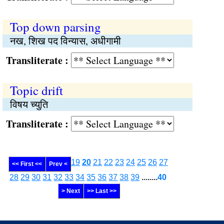
Top down parsing
नख, शिख पद विन्यास, अधीगामी
Transliterate :
Topic drift
विषय च्युति
Transliterate :
19
20
21
22
23
24
25
26
27
<< First <<
Prev <
28
29
30
31
32
33
34
35
36
37
38
39
........
40
> Next
>> Last >>