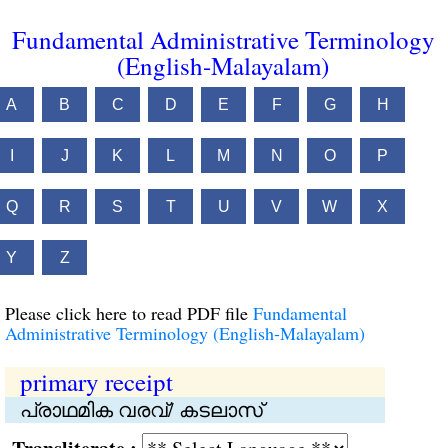
Fundamental Administrative Terminology
(English-Malayalam)
A
B
C
D
E
F
G
H
I
J
K
L
M
N
O
P
Q
R
S
T
U
V
W
X
Y
Z
Please click here to read PDF file
Fundamental
Administrative Terminology (English-Malayalam)
primary receipt
പ്രാഥമിക വരവ്/ കടലാസ്