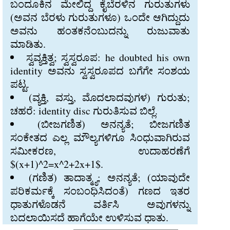
ಬಂದೂಕಿನ ಮೇಲಿದ್ದ ಕೈಬೆರಳಿನ ಗುರುತುಗಳು
(ಅವನ ಬೆರಳು ಗುರುತುಗಳೂ) ಒಂದೇ ಆಗಿದ್ದುದು
ಅವನು ಹಂತಕನೆಂಬುದನ್ನು ರುಜುವಾತು
ಮಾಡಿತು.
ಸ್ವವ್ಯಕ್ತಿತ್ವ; ಸ್ವಸ್ವರೂಪ: he doubted his own
identity ಅವನು ಸ್ವಸ್ವರೂಪದ ಬಗೆಗೇ ಸಂಶಯ
ಪಟ್ಟ.
(ವ್ಯಕ್ತಿ, ವಸ್ತು, ಮೊದಲಾದವುಗಳ) ಗುರುತು;
ಚಹರೆ: identity disc ಗುರುತಿಸುವ ಬಿಲ್ಲೆ.
(ಬೀಜಗಣಿತ) ಅನನ್ಯತೆ; ಬೀಜಗಣಿತ
ಸಂಕೇತದ ಎಲ್ಲ ಮೌಲ್ಯಗಳಿಗೂ ಸಿಂಧುವಾಗಿರುವ
ಸಮೀಕರಣ, ಉದಾಹರಣೆಗೆ
$(x+1)^2=x^2+2x+1$.
(ಗಣಿತ) ತಾದಾತ್ಮ್ಯ; ಅನನ್ಯತೆ; (ಯಾವುದೇ
ಪರಿಕರ್ಮಕ್ಕೆ ಸಂಬಂಧಿಸಿದಂತೆ) ಗಣದ ಇತರ
ಧಾತುಗಳೊಡನೆ ವರ್ತಿಸಿ ಅವುಗಳನ್ನು
ಬದಲಾಯಿಸದೆ ಹಾಗೆಯೇ ಉಳಿಸುವ ಧಾತು.