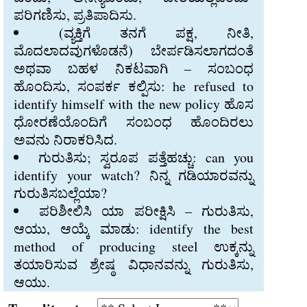
ಪರಿಗಣಿಸು, ಪ್ರತಿಪಾದಿಸು.
(ವ್ಯಕ್ತಿಗೆ ತನಗೆ ಪಕ್ಷ, ನೀತಿ,
ಮೊದಲಾದವುಗಳೊಡನೆ) ಬೇರ್ಪಡಿಸಲಾಗದಂತೆ
ಅಥವಾ ಬಹಳ ನಿಕಟವಾಗಿ – ಸಂಬಂಧ
ಹೊಂದಿಸು, ಸಂಪರ್ಕ ಕಲ್ಪಿಸು: he refused to
identify himself with the new policy ಹೊಸ
ಧೋರಣೆಯೊಂದಿಗೆ ಸಂಬಂಧ ಹೊಂದಿರಲು
ಅವನು ನಿರಾಕರಿಸಿದ.
ಗುರುತಿಸು; ಸ್ವರೂಪ ಪತ್ತೆಹಚ್ಚು: can you
identify your watch? ನಿನ್ನ ಗಡಿಯಾರವನ್ನು
ಗುರುತಿಸಬಲ್ಲೆಯಾ?
ಪರಿಶೀಲಿಸಿ ಯಾ ಪರೀಕ್ಷಿಸಿ – ಗುರುತಿಸು,
ಆಯು, ಆಯ್ಕೆ ಮಾಡು: identify the best
method of producing steel ಉಕ್ಕನ್ನು
ತಯಾರಿಸುವ ಶ್ರೇಷ್ಠ ವಿಧಾನವನ್ನು ಗುರುತಿಸು,
ಆಯು.