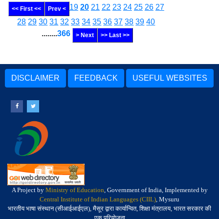
19
20
21
22
23
24
25
26
27
<< First <<
Prev <
28
29
30
31
32
33
34
35
36
37
38
39
40
........
366
> Next
>> Last >>
DISCLAIMER
FEEDBACK
USEFUL WEBSITES
A Project by
Ministry of Education
, Government of India, Implemented by
Central Institute of Indian Languages (CIIL)
, Mysuru
भारतीय भाषा संस्थान (सीआईआईएल), मैसूर द्वारा कार्यान्वित, शिक्षा मंत्रालय, भारत सरकार की
एक परियोजना