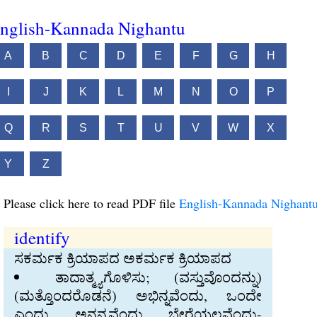
nglish-Kannada Nighantu
A
B
C
D
E
F
G
H
I
J
K
L
M
N
O
P
Q
R
S
T
U
V
W
X
Y
Z
Please click here to read PDF file
English-Kannada Nighant
identify
ಸಕರ್ಮಕ ಕ್ರಿಯಾಪದ ಅಕರ್ಮಕ ಕ್ರಿಯಾಪದ
ತಾದಾತ್ಮ್ಯಗೊಳಿಸು; (ವಸ್ತುವೊಂದನ್ನು)
(ಮತ್ತೊಂದರೊಡನೆ) ಅಭಿನ್ನವೆಂದು, ಒಂದೇ
ಎಂದು, ಅನನ್ಯವೆಂದು, ಬೇರೆಯಲ್ಲವೆಂದು-