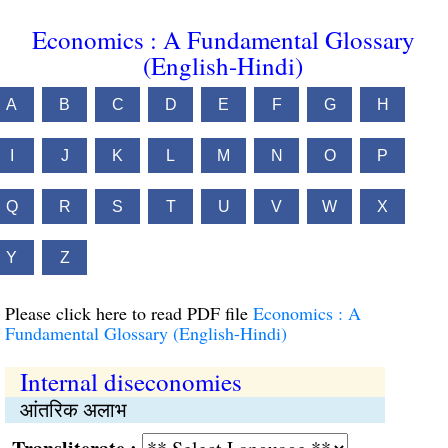
Economics : A Fundamental Glossary
(English-Hindi)
A
B
C
D
E
F
G
H
I
J
K
L
M
N
O
P
Q
R
S
T
U
V
W
X
Y
Z
Please click here to read PDF file
Economics : A
Fundamental Glossary (English-Hindi)
Internal diseconomies
आंतरिक अलाभ