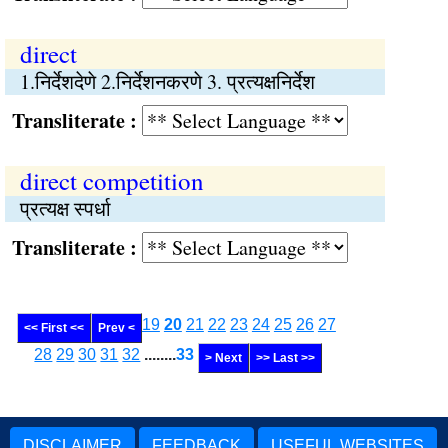
direct
1.निर्देशदेणे 2.निर्देशनकरणे 3. प्रत्यक्षनिर्देश
Transliterate :
direct competition
प्रत्यक्ष स्पर्धा
Transliterate :
19
20
21
22
23
24
25
26
27
<< First <<
Prev <
28
29
30
31
32
........
33
> Next
>> Last >>
DISCLAIMER
FEEDBACK
USEFUL WEBSITES