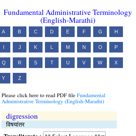
Fundamental Administrative Terminology
(English-Marathi)
A
B
C
D
E
F
G
H
I
J
K
L
M
N
O
P
Q
R
S
T
U
V
W
X
Y
Z
Please click here to read PDF file
Fundamental
Administrative Terminology (English-Marathi)
digression
विषयांतर