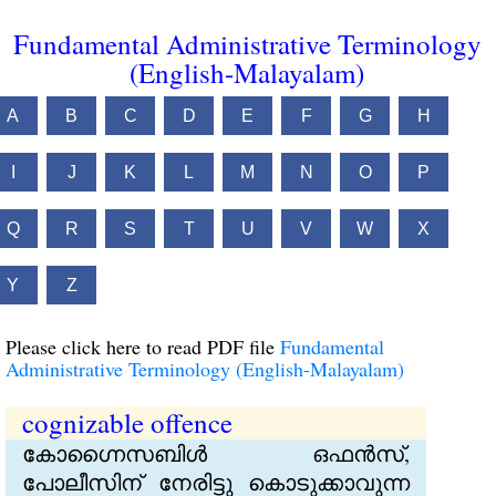
Fundamental Administrative Terminology
(English-Malayalam)
A
B
C
D
E
F
G
H
I
J
K
L
M
N
O
P
Q
R
S
T
U
V
W
X
Y
Z
Please click here to read PDF file
Fundamental
Administrative Terminology (English-Malayalam)
cognizable offence
കോഗ്നൈസബിൾ ഒഫന്‍സ്,
പോലീസിന് നേരിട്ടു കൊടുക്കാവുന്ന