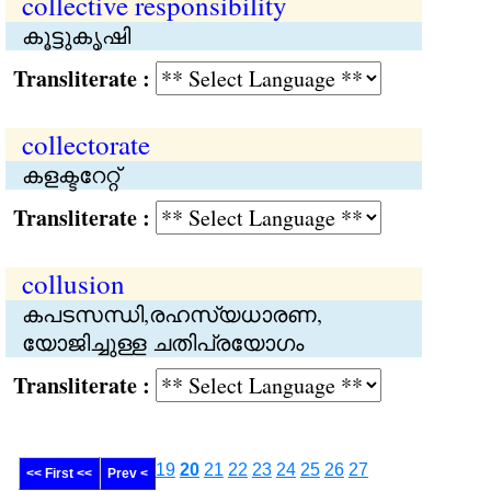
collective responsibility
കൂട്ടുകൃഷി
Transliterate :
collectorate
കളക്ടറേറ്റ്
Transliterate :
collusion
കപടസന്ധി,രഹസ്യധാരണ,
യോജിച്ചുള്ള ചതിപ്രയോഗം
Transliterate :
19
20
21
22
23
24
25
26
27
<< First <<
Prev <