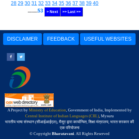
28
29
30
31
32
33
34
35
36
37
38
39
40
........
53
> Next
>> Last >>
DISCLAIMER
FEEDBACK
USEFUL WEBSITES
A Project by
Ministry of Education
, Government of India, Implemented by
Central Institute of Indian Languages (CIIL)
, Mysuru
भारतीय भाषा संस्थान (सीआईआईएल), मैसूर द्वारा कार्यान्वित, शिक्षा मंत्रालय, भारत सरकार की
एक परियोजना
© Copyright
Bharatavani
. All Rights Reserved