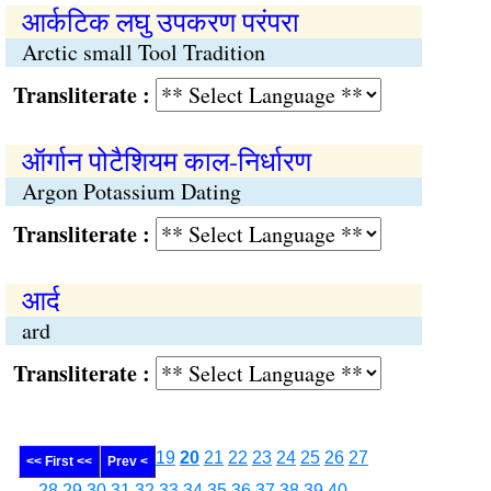
आर्कटिक लघु उपकरण परंपरा
Arctic small Tool Tradition
Transliterate :
ऑर्गान पोटैशियम काल-निर्धारण
Argon Potassium Dating
Transliterate :
आर्द
ard
Transliterate :
19
20
21
22
23
24
25
26
27
<< First <<
Prev <
28
29
30
31
32
33
34
35
36
37
38
39
40