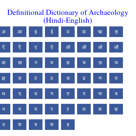
Definitional Dictionary of Archaeology
(Hindi-English)
अ
आ
इ
ई
उ
ऊ
ऋ
ऌ
ऍ
ऎ
ए
ऐ
ऑ
ऒ
ओ
औ
क
ख
ग
घ
ङ
च
छ
ज
झ
ञ
ट
ठ
ड
ढ
ण
त
थ
द
ध
न
ऩ
प
फ
ब
भ
म
य
र
ऱ
ल
ळ
ऴ
व
श
ष
स
ह