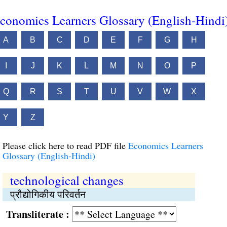
conomics Learners Glossary (English-Hindi
A
B
C
D
E
F
G
H
I
J
K
L
M
N
O
P
Q
R
S
T
U
V
W
X
Y
Z
Please click here to read PDF file
Economics Learners
Glossary (English-Hindi)
technological changes
प्रौद्योगिकीय परिवर्तन
Transliterate :