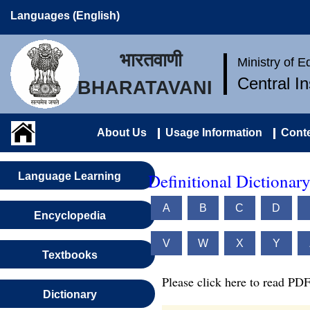
Languages (English)
भारतवाणी
Ministry of 
Central I
BHARATAVANI
About Us
Usage Information
Conte
Definitional Dictionary
Language Learning
A
B
C
D
Encyclopedia
V
W
X
Y
Textbooks
Please click here to read PDF
Dictionary