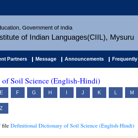
Education, Government of India
nstitute of Indian Languages(CIIL), Mysuru
nt Partners
Message
Announcements
Frequently
 of Soil Science (English-Hindi)
E
F
G
H
I
J
K
L
M
Z
 file
Definitional Dictionary of Soil Science (English-Hindi)