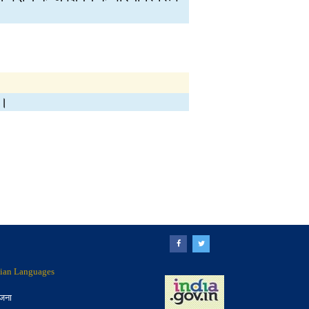
ो।
ndian Languages
ोजना