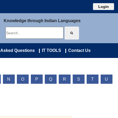
Login
Knowledge through Indian Languages
 Asked Questions
IT TOOLS
Contact Us
N
O
P
Q
R
S
T
U