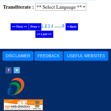
Transliterate :
1
2
3
4
........
5
<< First <<
Prev <
> Next
>> Last >>
DISCLAIMER
FEEDBACK
USEFUL WEBSITES