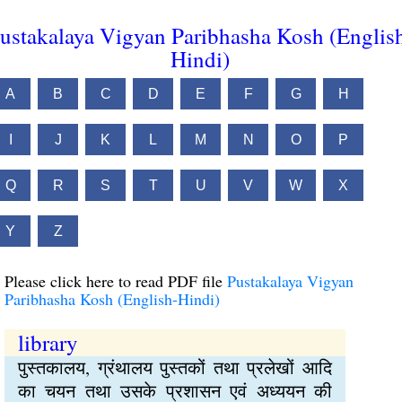
ustakalaya Vigyan Paribhasha Kosh (Englis
Hindi)
A
B
C
D
E
F
G
H
I
J
K
L
M
N
O
P
Q
R
S
T
U
V
W
X
Y
Z
Please click here to read PDF file
Pustakalaya Vigyan
Paribhasha Kosh (English-Hindi)
library
पुस्तकालय, ग्रंथालय पुस्तकों तथा प्रलेखों आदि
का चयन तथा उसके प्रशासन एवं अध्ययन की