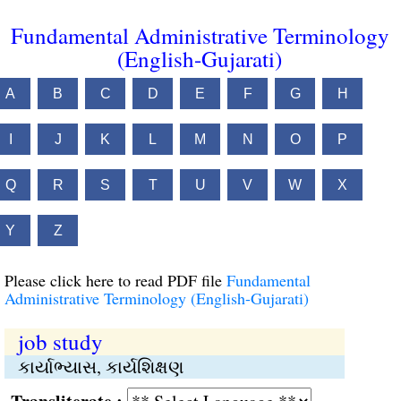
Fundamental Administrative Terminology
(English-Gujarati)
A
B
C
D
E
F
G
H
I
J
K
L
M
N
O
P
Q
R
S
T
U
V
W
X
Y
Z
Please click here to read PDF file
Fundamental
Administrative Terminology (English-Gujarati)
job study
કાર્યાભ્યાસ, કાર્યશિક્ષણ