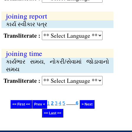
joining report
કાર્ય સ્વીકાર પત્ર
Transliterate :
joining time
કાર્યભાર સમય, નોકરી/સેવામાં જોડાવાનો
સમય
Transliterate :
1
2
3
4
5
........
6
<< First <<
Prev <
> Next
>> Last >>