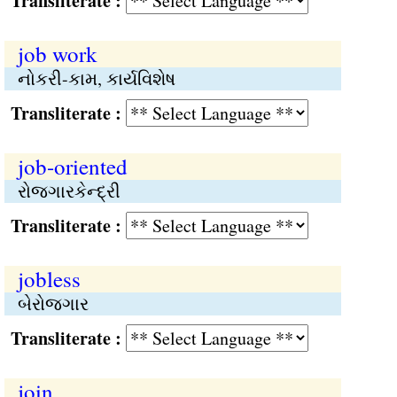
Transliterate :
job work
નોકરી-કામ, કાર્યવિશેષ
Transliterate :
job-oriented
રોજગારકેન્દ્રી
Transliterate :
jobless
બેરોજગાર
Transliterate :
join